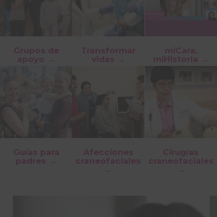
Grupos de
Transformar
miCara,
apoyo →
vidas →
miHistoria →
Guías para
Afecciones
Cirugías
padres →
craneofaciales
craneofaciales
→
→