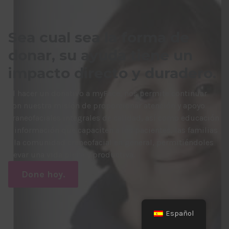
Sea cual sea la forma de
donar, su ayuda tiene un
impacto directo y duradero.
Al hacer un donativo a myFace, nos permite continuar
con nuestra misión de proporcionar atención y apoyo
craneofaciales integrales de calidad, así como educación
e información que capaciten a los pacientes, las familias
y la comunidad craneofacial en general, permitiéndoles
llevar una vida plena y productiva.
Done hoy.
Español