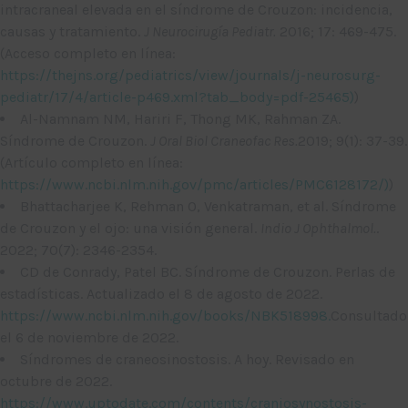
intracraneal elevada en el síndrome de Crouzon: incidencia,
causas y tratamiento.
J Neurocirugía Pediatr.
2016; 17: 469-475.
(Acceso completo en línea:
https://thejns.org/pediatrics/view/journals/j-neurosurg-
pediatr/17/4/article-p469.xml?tab_body=pdf-25465)
)
Al-Namnam NM, Hariri F, Thong MK, Rahman ZA.
Síndrome de Crouzon.
J Oral Biol Craneofac Res.
2019; 9(1): 37-39.
(Artículo completo en línea:
https://www.ncbi.nlm.nih.gov/pmc/articles/PMC6128172/)
)
Bhattacharjee K, Rehman O, Venkatraman, et al. Síndrome
de Crouzon y el ojo: una visión general.
Indio J Ophthalmol.
.
2022; 70(7): 2346-2354.
CD de Conrady, Patel BC. Síndrome de Crouzon. Perlas de
estadísticas. Actualizado el 8 de agosto de 2022.
https://www.ncbi.nlm.nih.gov/books/NBK518998.
Consultado
el 6 de noviembre de 2022.
Síndromes de craneosinostosis. A hoy. Revisado en
octubre de 2022.
https://www.uptodate.com/contents/craniosynostosis-