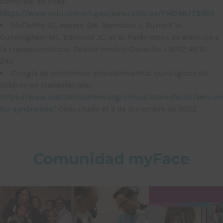
completo en línea:
https://www.ncbi.nlm.nih.gov/pmc/articles/PMC4877538)
)
McCarthy JG, Warren SM, Bernstein J, Burnett W,
Cunningham ML, Edmond JC, et al. Parámetros de atención a
la craneosinostosis.
Paladar hendido Craneofac J.
2012;49:1S–
24S
Cirugía de síndromes: procedimientos quirúrgicos de
síndromes craneofaciales.
https://www.seattlechildrens.org/clinics/craniofacial/service
for-syndromes/
Consultado el 3 de diciembre de 2022.
Comunidad myFace