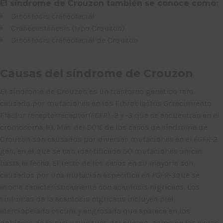
El síndrome de Crouzon también se conoce como:
Disostosis craneofacial
Craneoestenosis (tipo Crouzon)
Disostosis craneofacial de Crouzon
Causas del síndrome de Crouzon
El síndrome de Crouzon es un trastorno genético raro
causado por mutaciones en los
F
ibroblastos
G
crecimiento
F
factor
receptor
receptor
(FGFR) -2
y
-3
que se encuentran en el
cromosoma 10. Más del 90% de los casos de síndrome de
Crouzon son causados por diversas mutaciones en el
FGFR-2
gen, en el que se han identificado 50 mutaciones únicas
hasta la fecha. El resto de los casos en su mayoría son
causados por una mutación específica en
FGFR-3
que se
asocia característicamente con acantosis nigricans. Los
síntomas de la acantosis nigricans incluyen piel
aterciopelada oscura y engrosada que aparece en los
dobleces de la piel y pliegues del cuerpo, como en las axilas