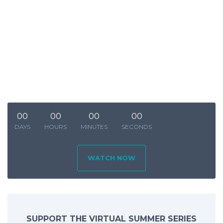
00
00
00
00
DAYS
HOURS
MINUTES
SECONDS
WATCH NOW
SHARING IS CARING
SUPPORT THE VIRTUAL SUMMER SERIES