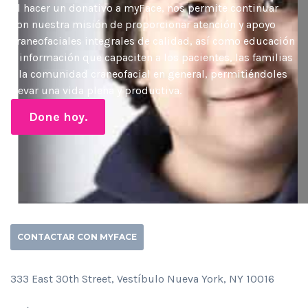
Al hacer un donativo a myFace, nos permite continuar
con nuestra misión de proporcionar atención y apoyo
craneofaciales integrales de calidad, así como educación
e información que capaciten a los pacientes, las familias
y la comunidad craneofacial en general, permitiéndoles
llevar una vida plena y productiva.
Done hoy.
CONTACTAR CON MYFACE
333 East 30th Street, Vestíbulo Nueva York, NY 10016