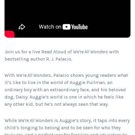
Join us for a live Read Aloud of
We’re All Wonders
with
bestselling author R. J. Palacio.
With
We’re All Wonders
, Palacio shows young readers what
it’s like to live in the world of Auggie Pullman, an
ordinary boy with an extraordinary face, and his beloved
dog, Daisy. Auggie’s world is one in which he feels like
any other kid, but he’s not always seen that way.
While
We’re All Wonders
is Auggie’s story, it taps into every
child’s longing to belong and to be seen for who they
truly are, and a perfect way for families and educators to