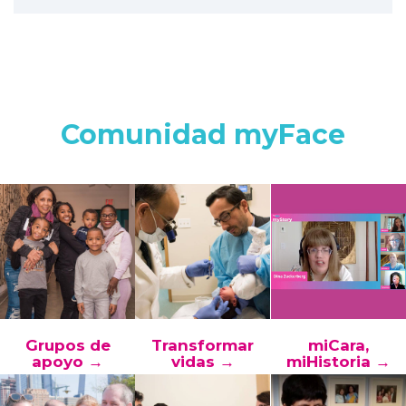
Comunidad myFace
Grupos de
Transformar
miCara,
apoyo →
vidas →
miHistoria →