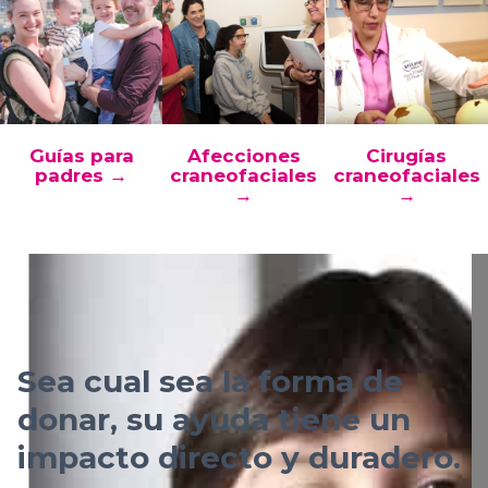
Guías para
Afecciones
Cirugías
padres →
craneofaciales
craneofaciales
→
→
Sea cual sea la forma de
donar, su ayuda tiene un
impacto directo y duradero.